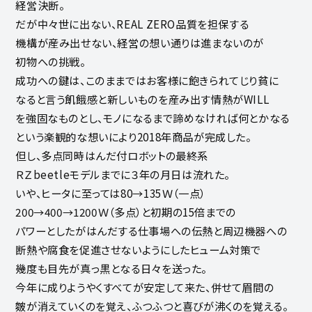
経営決断。
だが中々世に出ない、REAL ZERO品質を担保する
機構が産み出せない、経営の想い通りは進まないのが
初物への挑戦。
成功への鍵は、このままではお客様に飽きられてじり貧に
なると言う飢餓感と新しいものを産み出す情熱がWILL
を強固なものとし、モノになるまで諦めなければ何とかなる
という楽観的な想いにより2018年商品が完成した。
但し、多点同時はんだ付ロボットの最終系
ＲＺbeetleモデルまでに３年の月日は流れた。
いや、ヒータに至っては80→135Ｗ（一点）
200→400→1200Ｗ（多点）と初期の15倍までの
パワーとしたがはんだする仕事場への伝熱と周辺機器への
断熱や腐食を促進させないようにしたヒューム対策で
幾度も目先が真っ黒となる日々を送った。
今年に成りようやくすべてが安定して来た、併せて眉間の
皴が消えていくのを覚え、ふつふつと喜びが沸くのを覚える。