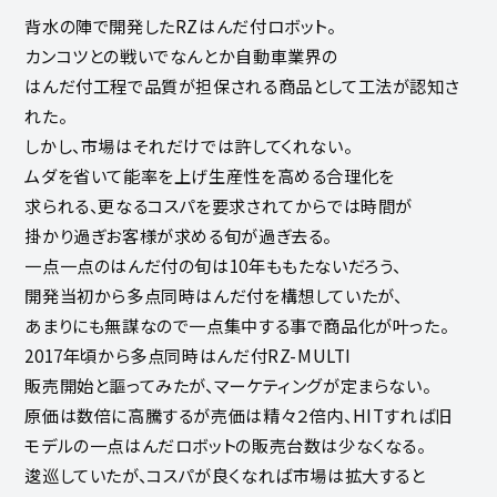
背水の陣で開発したRZはんだ付ロボット。
カンコツとの戦いでなんとか自動車業界の
はんだ付工程で品質が担保される商品として工法が認知さ
れた。
しかし、市場はそれだけでは許してくれない。
ムダを省いて能率を上げ生産性を高める合理化を
求られる、更なるコスパを要求されてからでは時間が
掛かり過ぎお客様が求める旬が過ぎ去る。
一点一点のはんだ付の旬は10年ももたないだろう、
開発当初から多点同時はんだ付を構想していたが、
あまりにも無謀なので一点集中する事で商品化が叶った。
2017年頃から多点同時はんだ付RZ-MULTI
販売開始と謳ってみたが、マーケティングが定まらない。
原価は数倍に高騰するが売価は精々２倍内、HITすれば旧
モデルの一点はんだロボットの販売台数は少なくなる。
逡巡していたが、コスパが良くなれば市場は拡大すると