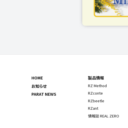
HOME
製品情報
RZ Method
お知らせ
RZconte
PARAT NEWS
RZbeetle
RZant
情報誌 REAL ZERO