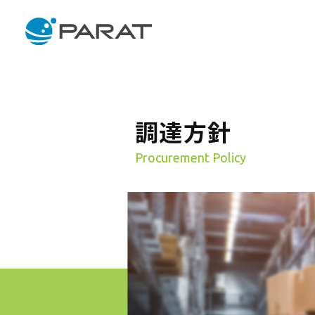
調達方針
Procurement Policy