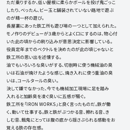
ただ乗りするか、低い屋根に柔らかボールを投げ鬼ごっこ
したり、べったん、ビー玉と舗装されていない路地で遊ぶ
のが精一杯の遊び。
長屋裏にあった鉄工所も遊び場の一つとして加えられた。
モノ作りのデビューが３歳からとよく口にするのは、物心付
いた此の頃からの刷り込みが意思決定に影響している。
役員定年までのベクトルを決めたのが此の頃じゃないと
鉄工所の思い出を述懐する。
油でもいろいろな臭いがする、切削時に使う機械油の臭
いは石油が焼けたような感じ、焼き入れに使う重油の臭
いは、コールタールの臭い。
決して嫌でなかった、今でも機械加工現場に足を踏み
入れると加齢臭を凌ぐ臭いに五感が騒ぐ。
鉄工所を「IRON WORKS」と良く言ったものだ。鉄が働
く、動いて仕事する。鉄と鉄がぶつかる音、擦れる音、き
しむ音、餓鬼にとっては腹の底から揺さぶられる感動をお
覚える鉄の存在感。