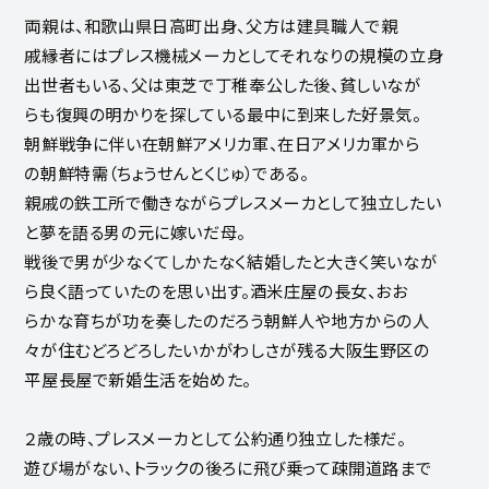
両親は、和歌山県日高町出身、父方は建具職人で親
戚縁者にはプレス機械メーカとしてそれなりの規模の立身
出世者もいる、父は東芝で丁稚奉公した後、貧しいなが
らも復興の明かりを探している最中に到来した好景気。
朝鮮戦争に伴い在朝鮮アメリカ軍、在日アメリカ軍から
の朝鮮特需（ちょうせんとくじゅ）である。
親戚の鉄工所で働きながらプレスメーカとして独立したい
と夢を語る男の元に嫁いだ母。
戦後で男が少なくてしかたなく結婚したと大きく笑いなが
ら良く語っていたのを思い出す。酒米庄屋の長女、おお
らかな育ちが功を奏したのだろう朝鮮人や地方からの人
々が住むどろどろしたいかがわしさが残る大阪生野区の
平屋長屋で新婚生活を始めた。
２歳の時、プレスメーカとして公約通り独立した様だ。
遊び場がない、トラックの後ろに飛び乗って疎開道路まで