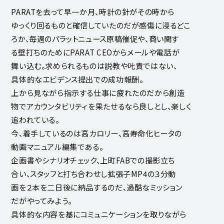
PARATを去って早一か月、時計の針がその時から
ゆっくり回るものと確信していたのだが感傷に浸るどこ
ろか、毎週のパラットニュース原稿催促や、商い関す
る壁打ちのためにPARAT CEOからメールや電話が
舞い込む。求められるものは説教や𠮟責ではない、
具体的なエビデンス提出での成功報酬。
上から見ながら指示する仕事に疲れたのだから創造
物でアカウンタビリティを果たせるなら良しとし、楽しく
追われている。
今、着手しているのは高カロリー、高寿命化ヒータの
動画マニュアル編集である。
企画書やシナリオチェック、上町FABでの撮影立ち
合い、スタッフと打ち合わせし拡張子MP4の３分動
画を２本を二日後に納品するのだ、過酷なミッション
だがやってみよう。
具体的な内容を基にコミュニケーションを取りながら