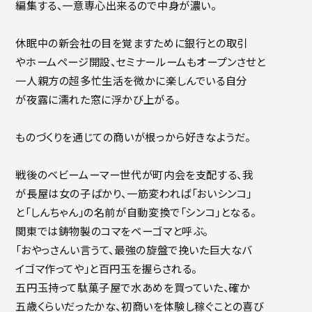
編集する、一意専心出来るので中身が濃い。
休眠中の新会社の目を覚ますために銀行との取引
やホームページ開設、セミナールームもオープンさせと
一人親方の超多忙生活を微かに楽しんでいる自分
が夜露に濡れた窓に浮かび上がる。
ものづくりを通じての商いが根っから好きなようだ。
戦後のベビームーマー世代が町内会を支配する、我
が長屋は女の子ばかり、一筋変われば「おいシンコ」
と「しんちゃん」の名前が自動変換で「シンコ」となる。
関東では鋳物製のコマをベーゴマと呼ぶ。
「おやっさんい言うて、最強の旋盤で挽いた巨大なバ
イゴマ作ってや」と百円玉を握らされる。
五円玉持って駄菓子屋で水あめを買っていた、確か
五歳くらいだったかな、初商いを体験し稼ぐことの喜び