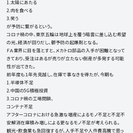
1.太陽にあたる
2.肉を食べる
3.笑う
が予防に繋がるという。
コロナ禍の中、東京五輪は地球上を覆う暗雲に差し込む希望
の光、経済が回りだし、鬱予防の起爆剤となる。
ＦＡ業界に目を落とすと、メカトロ部品の入手が困難となって
きており、受注はあるが売りが立たない倒産が多発する可能
性が出てきた。
前年度も１年先見越し、在庫で事なきを得たが、今期も
1.半導体不足
2.中国の5G積極投資
3.コロナ禍の工場閉鎖、
コンテナ不足
アフターコロナにおける急激な増産によるモノ不足と不足不
安解消在庫積み増しによる更なるモノ不足が考えられる。
観光・飲食業も急回復するが、人手不足や人件費高騰で思っ