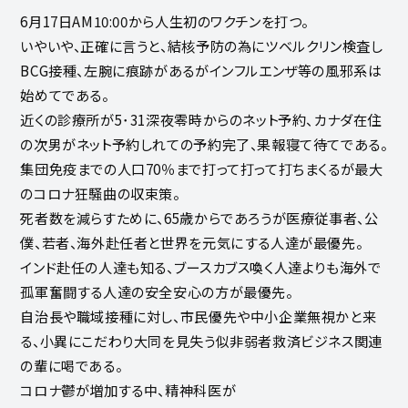
6月17日AM10:00から人生初のワクチンを打つ。
いやいや、正確に言うと、結核予防の為にツベルクリン検査し
BCG接種、左腕に痕跡があるがインフルエンザ等の風邪系は
始めてである。
近くの診療所が5･31深夜零時からのネット予約、カナダ在住
の次男がネット予約しれての予約完了、果報寝て待てである。
集団免疫までの人口70％まで打って打って打ちまくるが最大
のコロナ狂騒曲の収束策。
死者数を減らすために、65歳からであろうが医療従事者、公
僕、若者、海外赴任者と世界を元気にする人達が最優先。
インド赴任の人達も知る、ブースカブス喚く人達よりも海外で
孤軍奮闘する人達の安全安心の方が最優先。
自治長や職域接種に対し、市民優先や中小企業無視かと来
る、小異にこだわり大同を見失う似非弱者救済ビジネス関連
の輩に喝である。
コロナ鬱が増加する中、精神科医が