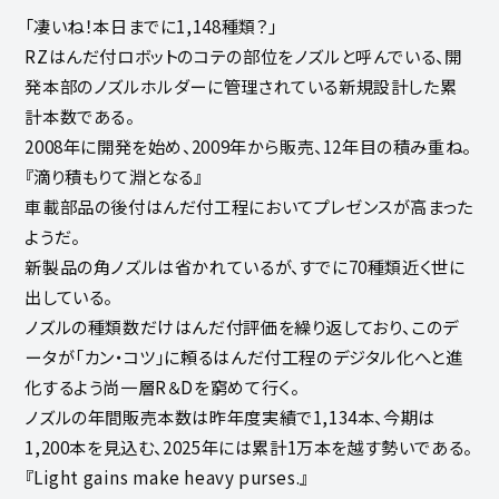
「凄いね！本日までに1,148種類？」
RZはんだ付ロボットのコテの部位をノズルと呼んでいる、開
発本部のノズルホルダーに管理されている新規設計した累
計本数である。
2008年に開発を始め、2009年から販売、12年目の積み重ね。
『滴り積もりて淵となる』
車載部品の後付はんだ付工程においてプレゼンスが高まった
ようだ。
新製品の角ノズルは省かれているが、すでに70種類近く世に
出している。
ノズルの種類数だけはんだ付評価を繰り返しており、このデ
ータが「カン・コツ」に頼るはんだ付工程のデジタル化へと進
化するよう尚一層R＆Dを窮めて行く。
ノズルの年間販売本数は昨年度実績で1,134本、今期は
1,200本を見込む、2025年には累計1万本を越す勢いである。
『Light gains make heavy purses.』