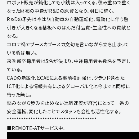
ロボット販売が鈍化しても小銭は入ってくる、積み重ねで重く
なった財布の中身がR＆Dの原資となり、明日に続く。
R＆Dの矛先はやはり自動車の自動運転化、電動化に伴う熱
引きが大きくなる基板へのはんだ付品質・生産性への貢献と
なる。
コロナ禍でブースカブースカ文句を言いながら立ち止まって
いる暇は無い。
来季新卒採用者は5名が決まり、中途採用者も数名を予定し
ている。
CADの新鋭化とCAEによる事前検討強化、クラウド含めた
ICT化による情報共有によるグローバル化と今までと同様に
待った無し。
悩みながら歩みを止めない巡航速度が経営にとって一番の
安全運転、変化したことでスタッフも会社も活性化する。
**************************************
■REMOTE-ATサービス中。