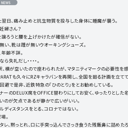
 NEWS
た翌日、痛み止めと抗生物質を投与した身体に睡魔が襲う。
妊婦さん？
を譲ろうと腰を上げかけたが確信がない。
無い、靴は踵が無いウオーキングシューズ。
、年齢不詳。
ら失礼だし・・・・。
駅、横が空いたので座わられたが、マタニティマークの必要性を感
ARATも久々にRZキャラバンを再開し、全国を廻る計画を立てて
回避で是非、近鉄特急の「ひのとり」をとお勧めしている。
ーのDELUX席をOFFICE替わりにしてお安く、ゆったりとした
いのが欠点であるが静かで広いがいい。
ルディスタンスをとる、コロナではない。
球場。
ンタレ、黙っとれ、口に手突っ込んでさっき食うた残飯鼻に詰めたろ