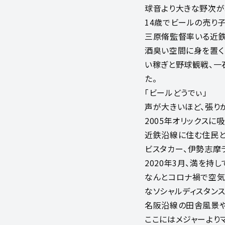
球音より大きな野次が
14歳でビールの売り
三原脩監督率いる近鉄
酒臭い空間に身を置く
い稼ぎと野球観戦、一
た。
「ビールどうでぃ」
声が大きいほど、張り
2005年オリックスに
近鉄沿線に住む住民と
ビスタカー、伊勢志摩
2020年3月、満を持
なんとコロナ禍で空気
なソシャルディスタンス
名阪沿線の田舎風景や
ここにはメジャーより