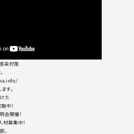
感染対策
。
ka.info/
します。
避けた
施中!
明会開催！
、人材募集中！
部。