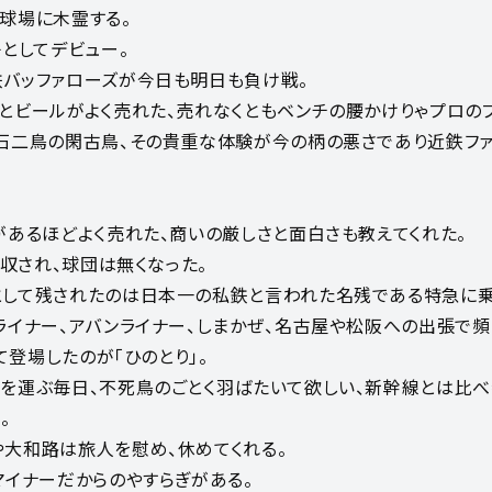
球場に木霊する。
子としてデビュー。
バッファローズが今日も明日も負け戦。
とビールがよく売れた、売れなくともベンチの腰かけりゃプロの
石二鳥の閑古鳥、その貴重な体験が今の柄の悪さであり近鉄フ
があるほどよく売れた、商いの厳しさと面白さも教えてくれた。
吸収され、球団は無くなった。
して残されたのは日本一の私鉄と言われた名残である特急に乗
ライナー、アバンライナー、しまかぜ、名古屋や松阪への出張で頻
して登場したのが「ひのとり」。
を運ぶ毎日、不死鳥のごとく羽ばたいて欲しい、新幹線とは比
。
大和路は旅人を慰め、休めてくれる。
マイナーだからのやすらぎがある。