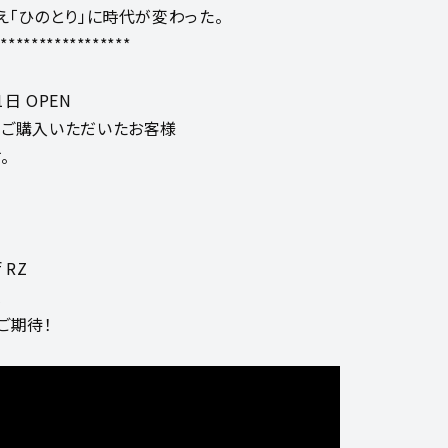
え「ひのとり」に時代が変わった。
******************
月1日 OPEN
をご購入いただいたお客様
。
f RZ
l
乞うご期待！