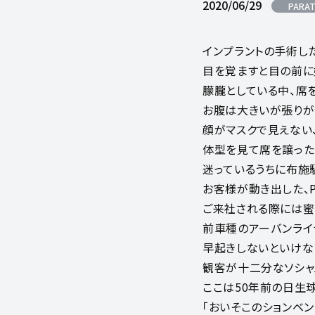
2020/06/29
PARAT
インプラントの手術し
目を覚ますと目の前に
朦朧としている中、席
お腹は大きいが張りが
顔がマスクで見えない
体型を見て席を譲ったな
迷っているうちに布施
お客様が動き出した、P
ご来社される際には蜜
前車種のアーバンライナ
早起きしないといけな
観客が十二分なソシャ
ここは50年前の日生
「おいそこのションベ