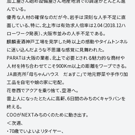
加工屋さん始め設備屋さん地産地消での調達がどんどん進
んでいる。
優秀な人材の確保なのだが今、岩手は深刻な人手不足に直
面している、特に、北上市は有効求人倍率は2.04（2018.12ハ
ローワーク発表）、大阪市並みの人手不足である。
麒麟麦酒神戸工場を見学した時以上の感動やタイムトンネル
に迷い込んだような不思議な感覚に見舞われた。
PARATは大阪の業者、北上で必要とされる魅力的な商材や
人材を持ち合わせてこそ900Km以上の距離をワープできる。
JA直売所「母ちゃんハウス だぁすこ」で地元野菜や手作り加
工品を自宅や娘の家に宅配。
花巻西でアクアを乗り捨て、空港へ。
雲上人になったとたんに高鼾、6日間のみちのくキャラバンを
終える。
COOがNEXTみちのくのために動き出す。
＜次週、
・70歳でいよいよリタイヤー、