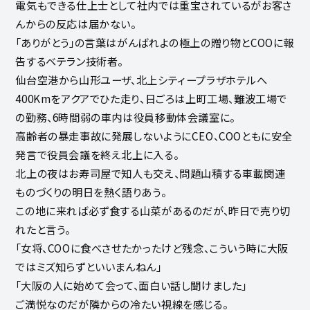
電気もできる仕上士として社内では重宝されているがお客さ
んからの反応は届かない。
「ありがとう」の言葉はがんばれよの極上の贈り物とCOOに報
告するベテラン技術者。
仙台空港から山形ユーザ、北上シティープラザホテルへ
400Kmをアクアでひた走り、日ごろは上町工場、難波工場で
の勤務、6時間弱の車内は役員移動体会議室に。
高齢者の暴走事故に発展しないようにCEO、COOともに安全
発言で役員会議を終え北上に入る。
北上の夜はお寿司屋で知人も交え、問題山積する車載関連
ものづくりの明日を熱く語りあう。
この地に来れば必ず食する山菜があるのだが、昨日で売り切
れたと言う。
「女将、COOに食べさせたかったけど残念、こういう時に大阪
ではミズ知らずといいまんねん」
「大阪の人に始めて会って、面白い話し聞けました」
ご満悦なのだが隣からの冷たい視線を感じる。