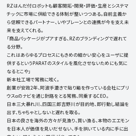
RZはんだ付ロボットも顧客開拓・開発・評価・生産とシステマ
チックに市場に供給できる体制が整いつつある。自前主義か
ら信頼できるパートナー、いやブレーンとの連携が今を支え未
来を支えてくれる。
「商品パッケージがプアすぎる、RZのブランディングで遅れて
る分野。
これはあらゆるプロセスにもきめの細かい安心をユーザに提
供するというPARATのスタイルを風化させないためにも気に
なるとこや」
新本社工場で常務に呟く。
創業が安政2年、阿波手漉きで貼り箱を作っている会社にプリ
ウスαのナビを通じ針路をとる常務、同乗するCEO。
日本三大暴れ川、四国三郎吉野川が目的地、即行動し結論を
出す、ちゃちゃとしないと遅れを取る。
日本の良さを海外の方々が見漁り、買い漁る、本物のエエモン
を日本人が価値を見いだせない、手を拱いている内に手に出