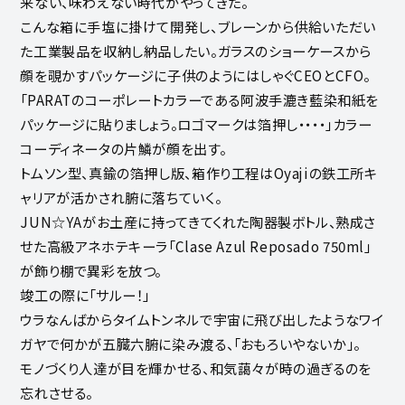
来ない、味わえない時代がやってきた。
こんな箱に手塩に掛けて開発し、ブレーンから供給いただい
た工業製品を収納し納品したい。ガラスのショーケースから
顔を覗かすパッケージに子供のようにはしゃぐCEOとCFO。
「PARATのコーポレートカラーである阿波手漉き藍染和紙を
パッケージに貼りましょう。ロゴマークは箔押し・・・・」カラー
コーディネータの片鱗が顔を出す。
トムソン型、真鍮の箔押し版、箱作り工程はOyajiの鉄工所キ
ャリアが活かされ腑に落ちていく。
JUN☆YAがお土産に持ってきてくれた陶器製ボトル、熟成さ
せた高級アネホテキーラ「Clase Azul Reposado 750ml」
が飾り棚で異彩を放つ。
竣工の際に「サルー！」
ウラなんばからタイムトンネルで宇宙に飛び出したようなワイ
ガヤで何かが五臓六腑に染み渡る、「おもろいやないか」。
モノづくり人達が目を輝かせる、和気藹々が時の過ぎるのを
忘れさせる。