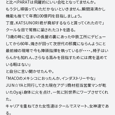
と比べPARATは飛躍的にいい会社となってませんか。
もう少し頑張っていただかないといきません、瞬間湯沸かし
機能も捨てて年商100億円を目指しましょう。
丁度、KATSUNORI君が廃却するならと貰ってくれたので」
クールな目で常務に諭されたコトを語る。
「3歳の時に住まいの長屋の裏にあった中鉄工所にデビュー
してから60年、焼きが回って次世代の邪魔にならんようにと
最前線の現場で今も陣頭指揮を執っているが・・・・。椅子はい
らんかも知れん、さらなる高みを目指すためには席を温めて
いる暇はない」
と自分に言い聞かせたんや。
「MACOのメキシコにおったんか、インダストリーやな」
JUN☆YAと同行してきた現在アグリ商材担当営業マンが乾
いたOyaji身体に火を点け、一気に別世界にワープさせてくれ
た。
キャリアを重ねてきた女性達はクールでスマート、女神達であ
る。