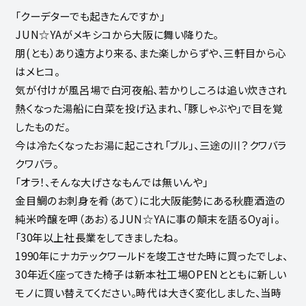
「クーデターでも起きたんですか」
JUN☆YAがメキシコから大阪に舞い降りた。
朋(とも）あり遠方より来る、また楽しからずや、三軒目から心
はメヒコ。
気が付けが風呂場で白河夜船、若かりしころは追い炊きされ
熱くなった湯船に白菜を投げ込まれ、「豚しゃぶや」で目を覚
したものだ。
今は冷たくなったお湯に起こされ「ブル」、三途の川？クワバラ
クワバラ。
「オラ！、そんな大げさなもんでは無いんや」
金目鯛のお刺身を肴（あて）に北大阪能勢にある秋鹿酒造の
純米吟醸を呷（あお）るJUN☆YAに事の顛末を語るOyaji。
「30年以上社長業をしてきましたね。
1990年にナカテックワールドを竣工させた時に買ったでしょ、
30年近く座ってきた椅子は新本社工場OPENとともに新しい
モノに買い替えてください。時代は大きく変化しました、当時