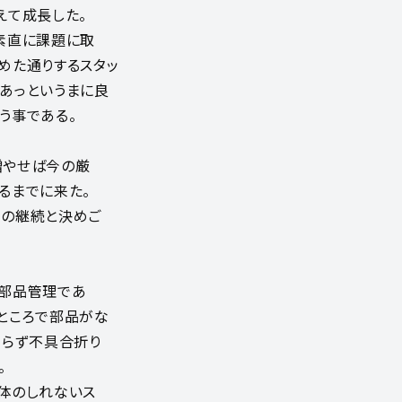
えて成長した。
素直に課題に取
めた通りするスタッ
あっというまに良
う事である。
増やせば今の厳
るまでに来た。
ロの継続と決めご
・部品管理であ
ところで部品がな
わらず不具合折り
。
体のしれないス