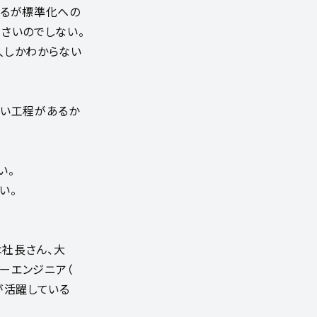
するが標準化への
くさいのでしない。
人しかわからない
ない工程があるか
い。
い。
社長さん、大
ーエンジニア（
が活躍している