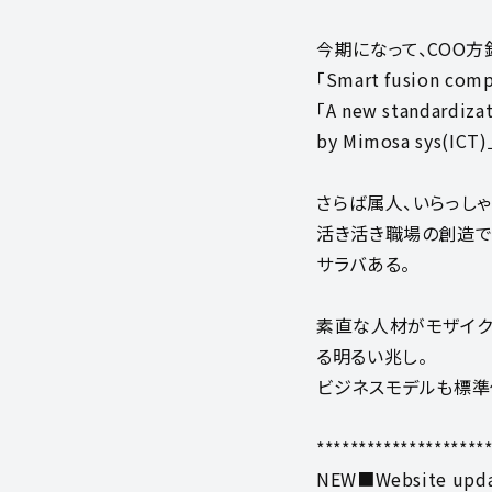
今期になって、COO方
「Smart fusion com
「A new standardiza
by Mimosa sys(ICT)
さらば属人、いらっし
活き活き職場の創造で
サラバある。
素直な人材がモザイク
る明るい兆し。
ビジネスモデルも標準
********************
NEW■Website upd