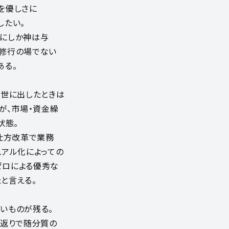
を優しさに
したい。
にしか神は与
修行の場でない
ある。
を世に出したときは
が、市場・資金繰
状態。
の仕方改革で業務
ュアル化によっての
ゼロによる優秀な
と言える。
いものが残る。
若返りで随分質の