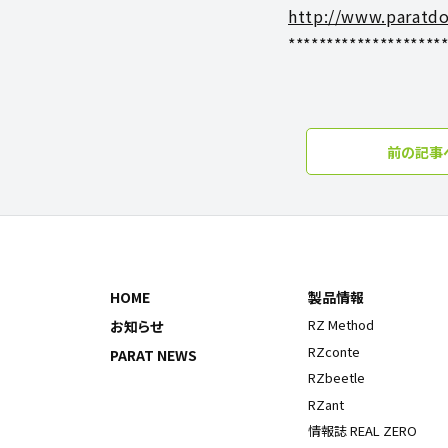
http://www.paratd
********************
前の記事
HOME
製品情報
RZ Method
お知らせ
RZconte
PARAT NEWS
RZbeetle
RZant
情報誌 REAL ZERO