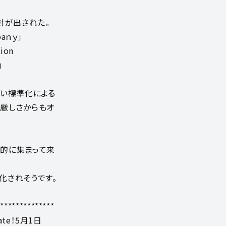
針が出された。
paｎｙ」
tion
」
ゃい標準化による
厳しさからもオ
的に集まって来
化されそうです。
***************
ate！5月1日