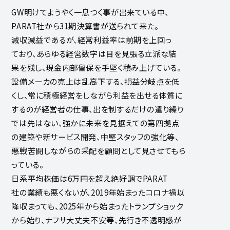
GW明けてようやく一息つく事が出来ている中、
PARAT社から31期決算書が送られて来た。
減収減益であるが、経常利益率は前期を上回っ
ており、あらゆる経営数字は目を見張る立派な結
果を残し、現金内部留保を手堅く積み上げている。
設備メーカの売上は乱高下する、損益分岐点を低
くし、常に積極経営をしながら利益を出せる体質に
するのが経営者の仕事、出を制するだけの遣り繰り
では先はない、強かに未来を見据えての第四拠点
の建築や新サービス開発、中堅スタッフの強化等、
悪戦苦闘しながらの采配を顧問として見させてもら
っている。
日系平均株価は6万円を超え絶好調でPARAT
社の業績も悪くないが、2019年始まったコロナ禍以
降収まっても、2025年から始まったトランプショック
から始り、ナフサ大丈夫不安等、先行き不透明感が