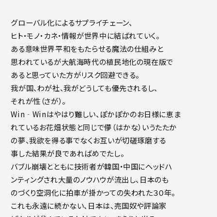
グローバル化によるサプライチェーン、
ヒト・モノ・カネ・情報が世界中に結ばれていく。
ある意味世界平和をもたらせる魔法の仕組みと
思われているが大航海時代の植民地化の現在版で
あると思っていた方がリスク回避できる。
我が国、わが社、我がどうしても優先されるし、
それが性（さが）。
Win‐Winはやはり難しい、ぽかぽかのお日様に恵ま
れているお花畑状態と同じで儚（はかな）いうたたか
の夢、我欲を得る事でなくお互いが切磋琢磨する
事した結果が良であればめでたし。
バブル崩壊とともに技術者が韓国・中国にヘッドハ
ンティングされ大量のノウハウが流出し、日本のも
のづくり空洞化に拍車が掛かっての失われた３０年。
これも永遠に続かない、日本は、売国奴や評論家