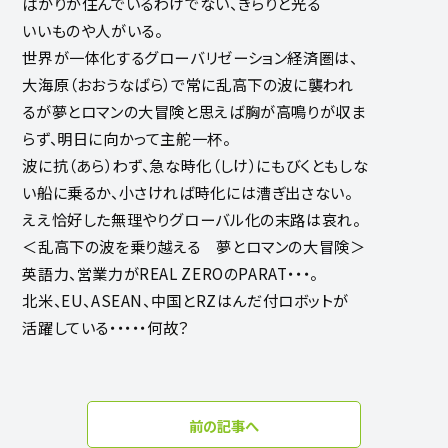
ばかりが住んでいるわけでない、きらりと光る
いいものや人がいる。
世界が一体化するグローバリゼーション経済圏は、
大海原（おおうなばら）で常に乱高下の波に襲われ
るが夢とロマンの大冒険と思えば胸が高鳴りが収ま
らず、明日に向かって主舵一杯。
波に抗（あら）わず、急な時化（しけ）にもびくともしな
い船に乗るか、小さければ時化には漕ぎ出さない。
ええ恰好した無理やりグローバル化の末路は哀れ。
＜乱高下の波を乗り越える 夢とロマンの大冒険＞
英語力、営業力がREAL ZEROのPARAT・・・。
北米、EU、ASEAN、中国とRZはんだ付ロボットが
活躍している・・・・・何故？
前の記事へ