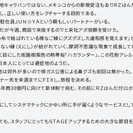
地キャラバンではない、メキシコからの新規受注もありＲＺはん
し、正しい使い方をレクチャーする目的である。
駐在員ＪＵＮ☆ＹＡという頼もしいパートナーがいる。
だが今週、商談で来阪するのでと来社アポ依頼を受けた。
い糸で結ばれている様なご縁にグズグズした違和感を覚えます」
しない縁（えにし）が紡がれていく、摩訶不思議な現象で成長して
く目にした街路樹紫色の熱帯桜「ハカランダー」、この花粉アレ
日本人にとっては避症地のようだ。
地は郊外が多いので排ガス公害による鼻グズも前回は無かった。
ナー先を来週までにＦＩＸし、旅程を決める。
Ｔも年商30億円に向けて新体制で挑む、その前にＲＺはんだ付ロボ
にしてシステマチックにかゆい所に手が届くようなサービスとし
っても、スタッフにとってもＳＴＡＧＥアップするための大きな節目