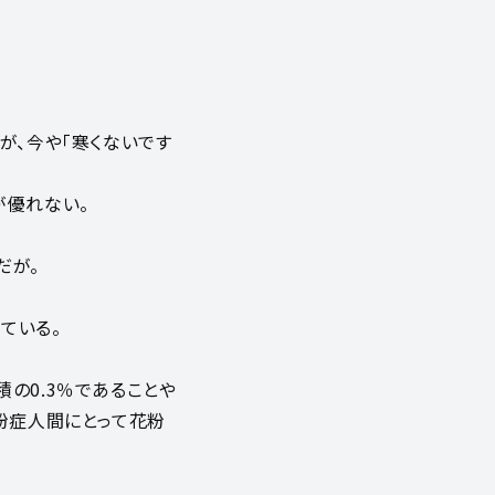
が、今や「寒くないです
が優れない。
だが。
ている。
の0.3％であることや
粉症人間にとって花粉