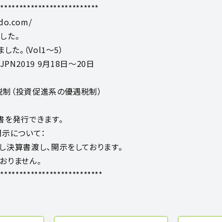
***************************
do.com/
した。
した。（Vol1～5）
 JPN2019 9月18日～20日
制（投資促進系の優遇税制）
書を発行できます。
開示について：
し決算書渡し、開示をしております。
おりません。
****************************