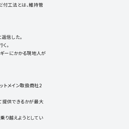
だ付工法とは、維持管
と返信した。
行く。
ルギーにかかる現地人が
ットメイン取扱商社2
て提供できるかが最大
を乗り越えようとしてい