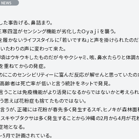
 NEWS
した事告げる、鼻詰まり。
三寒四温がセンシング機能が劣化したＯｙａｊｉを襲う。
を履かないライフスタイルに「若いですね」と声を掛けられたのだ
といたわりの声に変わって来た。
頃はウキウキしたものだが今やクシャミ、咳、鼻水たらりと体調
を重ねてからの発症。
のにこのセンシビリティーに富んだ反応が解せんと思っていたの
高齢者は死亡率が低いと言う統計をネットで発見。
言うことは免疫機能がより活発になるからではないかと考えられ
う思えば花粉症も捨てたものではない。
言うが、正確には花粉が春先多く発生するスギ、ヒノキが森林面積
ススキやブタクサは多く発生することから沖縄の2月から4月が花
症地となる。
～5月で計画されている。