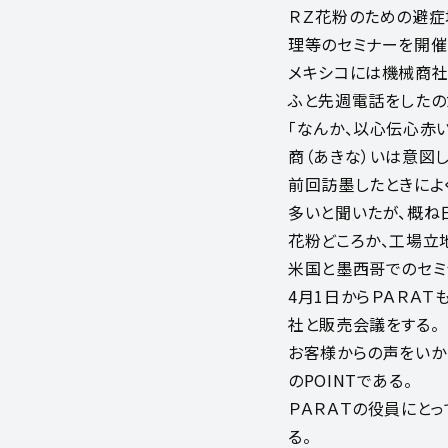
ＲＺ花粉のための避症
理等のセミナーを開催
メキシコには機械商社
ふと先週電話をしたの
「なんか、以心伝心赤
商（あきな）いは意図
前回訪墨したときによ
多いと聞いたが、概ね
花粉どころか、工場立
米国と墨西哥でのセミ
4月1日からＰＡＲＡ
社と販売会議をする。
お客様からの声をいか
のPOINTである。
ＰＡＲＡＴの役員にと
る。