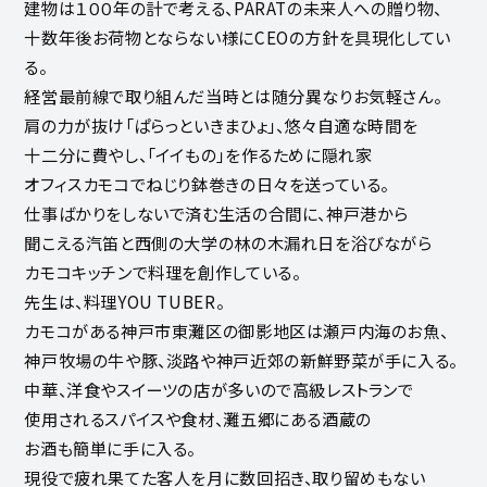
建物は１００年の計で考える、PARATの未来人への贈り物、
十数年後お荷物とならない様にCEOの方針を具現化してい
る。
経営最前線で取り組んだ当時とは随分異なりお気軽さん。
肩の力が抜け「ぱらっといきまひょ」、悠々自適な時間を
十二分に費やし、「イイもの」を作るために隠れ家
オフィスカモコでねじり鉢巻きの日々を送っている。
仕事ばかりをしないで済む生活の合間に、神戸港から
聞こえる汽笛と西側の大学の林の木漏れ日を浴びながら
カモコキッチンで料理を創作している。
先生は、料理YOU TUBER。
カモコがある神戸市東灘区の御影地区は瀬戸内海のお魚、
神戸牧場の牛や豚、淡路や神戸近郊の新鮮野菜が手に入る。
中華、洋食やスイーツの店が多いので高級レストランで
使用されるスパイスや食材、灘五郷にある酒蔵の
お酒も簡単に手に入る。
現役で疲れ果てた客人を月に数回招き、取り留めもない