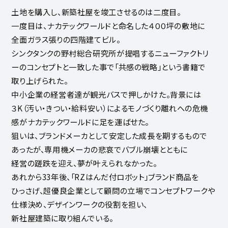
土地を購入し、新築社屋を竣工させるのは二度目。
一度目は、ナカテックワールドと命名した４００坪の敷地に
全面ガラス張りの四階建てビル。
シンクタンクの野村総合研究所が提唱するニューファクトリ
ーのコンセプトと一致した事で「共感の戦略」という書籍で
取り上げられた。
中小企業の経営者達が観光バスで押しかけた。背景には
３K（汚い・きつい・給料安い）によるモノづくり離れへの危機
感がナカテックワールドに足を運ばせた。
狙いは、ブランドメーカとして安定した成長を期するもので
あったが、専用機メーカの悲哀でバブル崩壊とともに
経営の蹉跌を迎え、夢が叶えられなかった。
あれから33年後、「RZはんだ付ロボット」ブランド商品を
ひっさげ、超優良企業として顧問の立場でコンセプトワークや
仕様決め、デザインワークの役割を担い、
新社屋建築に取り組んでいる。